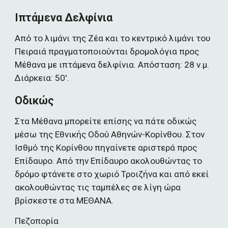
Ιπτάμενα Δελφίνια
Από το λιμάνι της Ζέα και το κεντρικό λιμάνι του 
Πειραιά πραγματοποιούνται δρομολόγια προς 
Μέθανα με ιπτάμενα δελφίνια. Απόσταση: 28 ν.μ. 
Διάρκεια: 50'.
Οδικώς
Στα Μέθανα μπορείτε επίσης να πάτε οδικώς 
μέσω της Εθνικής Οδού Αθηνών-Κορίνθου. Στον 
Ισθμό της Κορίνθου πηγαίνετε αριστερά προς 
Επίδαυρο. Από την Επίδαυρο ακολουθώντας το 
δρόμο φτάνετε στο χωριό Τροιζήνα και από εκε
ί
ακολουθ
ώ
ντας τις ταμπ
έ
λες σε λ
ί
γη 
ώ
ρα 
βρ
ί
σκεστε στα ΜΕΘΑΝΑ.
Πεζοπορία